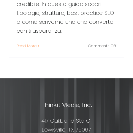
credibile. In questa guida scopri
tipologie, struttura, best practice SEO
e come scriverne uno che converte
con trasparenza.
on
Read More
Comments Off
Advertori
cos’è,
come
funziona
e
come
scrivern
uno
Thinkit Media, Inc.
che
converte
(senza
417 Oakbend Ste C1
perdere
Lewisville, TX 75067
credibili